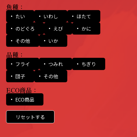
魚種：
たい
いわし
ほたて
のどぐろ
えび
かに
その他
いか
品種：
フライ
つみれ
ちぎり
団子
その他
ECO商品：
ECO商品
リセットする